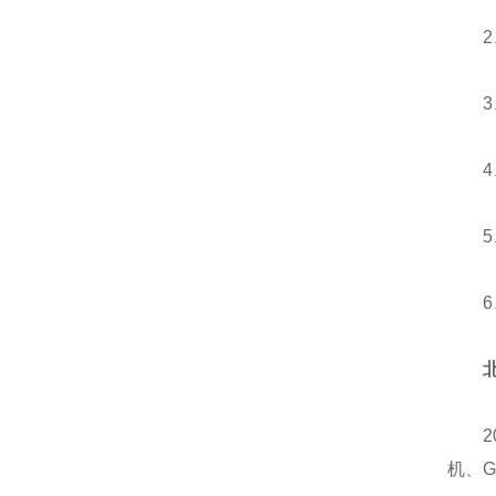
2、容
3、耗
4、耗
5、功
6、外
20
机、G