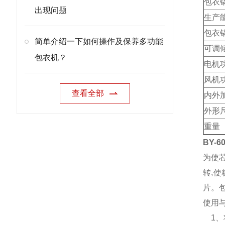
包衣
出现问题
生产
包衣
简单介绍一下如何操作及保养多功能
可调
包衣机？
电机
风机
查看全部
内外
外形
重量
BY-6
为使
转,
片。
使用
1、