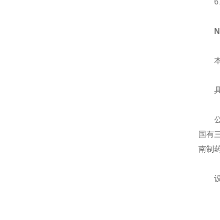
6、‍
本机
具有
公司
国有
南制
设备功