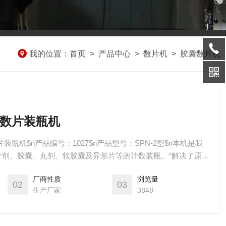
我的位置：
首页
>
产品中心
>
数片机
>
胶囊数片机
剂数片装瓶机
瓶机$n产品编号：1027$n产品型号：SPN-2型$n本机是我
片剂、胶囊、丸剂、软胶囊及异形片等的计数装瓶。*解决了原来
比电子计数简单，易维护。
厂商性质
浏览量
02
03
生产厂家
3848