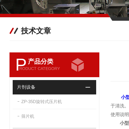
技术文章
P
产品分类
RODUCT CATEGORY
片剂设备
小
ZP-35D旋转式压片机
于清洗
使用说明
筛片机
小型