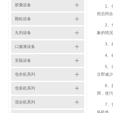
胶囊设备
1、使
然后闭合
颗粒设备
2、空
丸剂设备
象的情况
3、在
口服液设备
4、在
安瓿设备
5、使
包衣机系列
立即减少
6、搅
包装机系列
用，使污
混合机系列
7、管
坏机件，