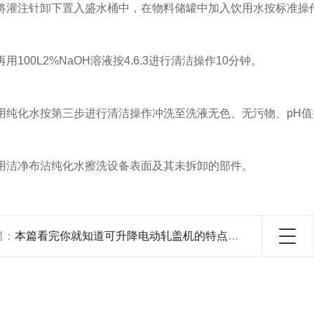
灌注针卸下置入盛水桶中，在物料储罐中加入饮用水按标准操
100L2%NaOH溶液按4.6.3进行清洁操作10分钟。
纯化水按第三步进行清洁操作冲洗至洗液无色、无污物、pH值
洁净布沾纯化水擦洗设备表面及其未拆卸的部件。
篇：
本篇看完你就知道可升降电动轧盖机的特点及使用方法