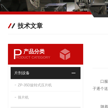
技术文章
P
产品分类
RODUCT CATEGORY
片剂设备
口服液
ZP-35D旋转式压片机
子逐个送
筛片机
随着拨