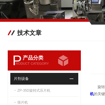
技术文章
P
产品分类
RODUCT CATEGORY
片剂设备
旋转压
ZP-35D旋转式压片机
机
的关键
筛片机