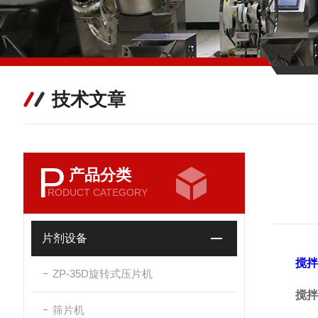
技术文章
P
产品分类
RODUCT CATEGORY
片剂设备
搅拌
ZP-35D旋转式压片机
搅拌
筛片机