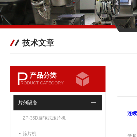
技术文章
P
产品分类
RODUCT CATEGORY
片剂设备
连续
ZP-35D旋转式压片机
筛片机
常见故